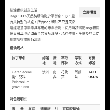
精油香氛創意生活
商品註冊
立即購買
isagi 100%天然純精油對於平衡身、心、靈
網路商店
有其特別的益處，所有isagi精油不只是天然
還經過意思集器具專用的專業檢測，使用時請搭配isagi相關
擴香器具或洽詢專業芳療師調配，稀釋使用。孕婦及嬰兒使
用前請徵詢醫師建議。
精油規格
拉丁學名
認證
產
萃取
萃取
有機
地
地
部位
方式
認證
Geraniaceae
澳洲
南
花及
蒸餾
ACO
.
牻牛兒科
非
葉
法
USDA
Pelaronium
graveolens
特色說明

香
香
花語
適用脈
注
可搭配精油