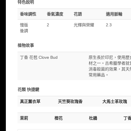
特色說明
香味調性
香氣濃度
花語
適用脈輪
慢版
2
光輝與榮耀
2.3
後調
植物故事
丁香 花苞 Clove Bud
原生長於印尼，使用歷
材之一。古希臘學者就
消毒殺菌的效果，其天
常用藥品。
花類 快捷鍵
真正薰衣草
天竺葵玫瑰香
大馬士革玫瑰
茉莉
橙花
杜鵑
丁