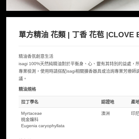
單方精油 花類 | 丁香 花苞 |CLOVE 
精油香氛創意生活
isagi 100%天然純精油對於平衡身、心、靈有其特別的益處，
專業檢測，使用時請搭配isagi相關擴香器具或洽詢專業芳療
議。
精油規格
拉丁學名
認證地
產
Myrtaceae
澳洲
印
桃金孃科
Eugenia caryophyllata