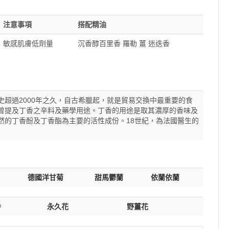
注意事項
搭配精油
敏感肌膚低劑量
沉香醇百里香 羅勒 薑 迷迭香
史超過2000年之久，自古希臘起，就是貿易交換中最重要的食
曾提及丁香之辛料及藥學用途。丁香的用途是取其濃厚的香味及
然的丁香酚及丁香酯為主要的活性成份。18世紀，為法國醫生的
德國洋甘菊
甜馬鬱蘭
依蘭依蘭
香
永久花
野薑花