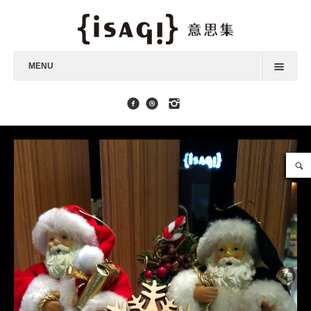
MENU
最新消息
身心靈課程
能量商品
擴香品味器具
單方純精油
複方純精油
品牌故事
聯絡我們