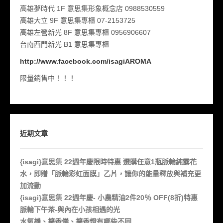
高雄夢時代 1F 意思集形象概念店 0988530559
高雄大立 9F 意思集專櫃 07-2153725
高雄左營新光 8F 意思集專櫃 0956906607
台南西門新光 B1 意思集專櫃
http://www.facebook.com/isagiAROMA
限量銷售中！！！
近期文章
{isagi}意思集 22週年慶限時特惠 選購任意1瓶脈輪純露花
水，即贈「脈輪彩虹面膜」乙片，讓你的能量釋放與補充更
加流動
{isagi}意思集 22週年慶- 小農精油2件20％ OFF(8折)特惠
脈輪下午茶-與內在小孩相遇的光
水氧機、擴香儀、擴香燈有哪些不同