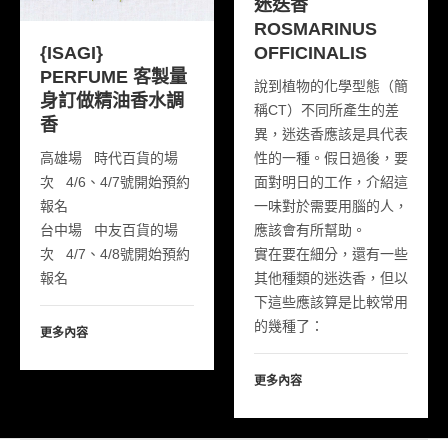
迷迭香
ROSMARINUS
商品註冊
OFFICINALIS
{ISAGI}
PERFUME 客製量
說到植物的化學型態（簡
網路商店
身訂做精油香水調
稱CT）不同所產生的差
香
異，
迷迭香
應該是具代表
性的一種。假日過後，要
高雄場 時代百貨的場
面對明日的工作，介紹這
次 4/6、4/7號開始預約
一味對於需要用腦的人，
報名
應該會有所幫助。
台中場 中友百貨的場
實在要在細分，還有一些
次 4/7、4/8號開始預約
其他種類的
迷迭香
，但以
報名
下這些應該算是比較常用
的幾種了：
更多內容
更多內容