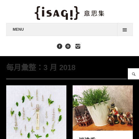
MENU
最新消息
身心靈課程
每月彙整：3 月 2018
能量商品
擴香品味器具
單方純精油
複方純精油
品牌故事
聯絡我們