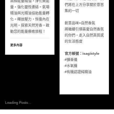
高頻能量精油，淨化負能
們將在上方分享關於意思
量，強化靈性連結。氣場
集的一切
精油與光精油協助能量轉
化，釋放壓力，恢復內在
創意品味×自然香氣
光明。探索天然芳香，啟
將繼續引領喜愛自然香氛
動您的能量療癒旅程！
的你們，走入自然高質感
的生活態度
更多內容
官方帳號：isagistyle
#擴香儀
#水氧機
#有機認證純精油
Loading Posts...