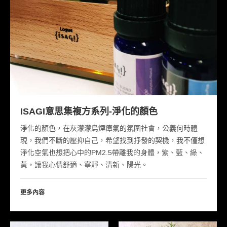
ISAGI意思集複方系列-淨化的顏色
淨化的顏色，在灰濛濛烏煙瘴氣的氛圍社會，公義何時體
現，我們不斷的壓抑自己，希望找到抒發的契機，我不僅想
淨化空氣也想把心中的PM2.5帶離我的身體，紫、藍、綠、
黃，讓我心情舒適、寧靜、清新、陽光。
更多內容