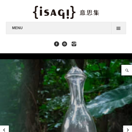
MENU
最新消息
身心靈課程
能量商品
擴香品味器具
單方純精油
複方純精油
品牌故事
聯絡我們