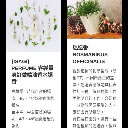
迷迭香
ROSMARINUS
OFFICINALIS
{ISAGI}
PERFUME 客製量
說到植物的化學型態（簡
身訂做精油香水調
稱CT）不同所產生的差
香
異，
迷迭香
應該是具代表
性的一種。假日過後，要
高雄場 時代百貨的場
面對明日的工作，介紹這
次 4/6、4/7號開始預約
一味對於需要用腦的人，
報名
應該會有所幫助。
台中場 中友百貨的場
實在要在細分，還有一些
次 4/7、4/8號開始預約
其他種類的
迷迭香
，但以
報名