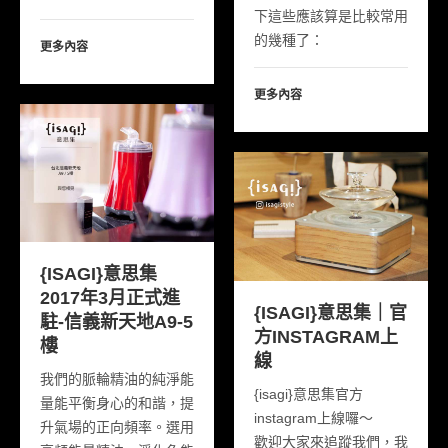
下這些應該算是比較常用
的幾種了：
更多內容
更多內容
{ISAGI}意思集
2017年3月正式進
{ISAGI}意思集｜官
駐-信義新天地A9-5
方INSTAGRAM上
樓
線
我們的脈輪精油的純淨能
{isagi}意思集官方
量能平衡身心的和諧，提
instagram上線囉～
升氣場的正向頻率。選用
歡迎大家來追蹤我們，我