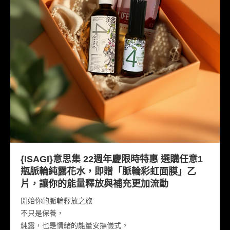
新品上市
會員地帶
活動訊息
{ISAGI}意思集 22週年慶限時特惠 選購任意1
瓶脈輪純露花水，即贈「脈輪彩虹面膜」乙
片，讓你的能量釋放與補充更加流動
開始你的脈輪釋放之旅
不只是保養，
純露，也是情緒的能量安撫儀式。